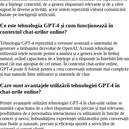
de a înțelege contextul, de a genera răspunsuri relevante și de a oferi
suport în diverse activități, acest sistem reprezintă viitorul comunicării
bazate pe inteligență artificială.
Ce este tehnologia GPT-4 și cum funcționează în
contextul chat-urilor online?
Tehnologia GPT-4 reprezintă o versiune avansată a sistemului de
generare a limbajului dezvoltat de OpenAI. Această tehnologie
utilizează rețele neurale pentru a analiza și a genera texte în limbaj
natural, având capacitatea de a înțelege și a răspunde la întrebări într-un
mod cât mai apropiat de cel uman. În contextul chat-urilor online,
GPT-4 poate fi folosit pentru a crea conversații automate mai complexe
și mai naturale între utilizatori și sistemele de chat.
Care sunt avantajele utilizării tehnologiei GPT-4 în
chat-urile online?
Printre avantajele utilizării tehnologiei GPT-4 în chat-urile online se
numără capacitatea de a oferi răspunsuri mai precise și mai relevante,
posibilitatea de a personaliza interacțiunea cu utilizatorii în funcție de
context și nevoi, îmbunătățirea experienței utilizatorilor prin conversații
mai fluide și naturale, precum și eficiența sporită a serviciilor de
asistență și suport clienți.