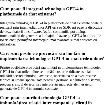
Cum poate fi integrată tehnologia GPT-4 în
platformele de chat existente?
Integrarea tehnologiei GPT-4 în platformele de chat existente poate fi
realizată prin intermediul unor API-uri sau SDK-uri puse la dispoziție
de dezvoltatorii de software. Astfel, companiile pot adăuga
funcționalități de generare a limbajului bazate pe GPT-4 în aplicațiile
lor de chat, permițând interacțiuni mai avansate și mai eficiente cu
utilizatorii.
Care sunt posibilele provocări sau limitări în
implementarea tehnologiei GPT-4 în chat-urile online?
Printre posibilele provocări sau limitări în implementarea tehnologiei
GPT-4 în chat-urile online se numără costurile ridicate asociate
utilizării acestei tehnologii avansate, necesitatea de a avea resurse
tehnice și umane specializate pentru a gestiona și a întreține sistemul,
precum și riscul de erori sau interpretări incorecte ale mesajelor
generate de GPT-4 în anumite contexte.
Cum poate contribui tehnologia GPT-4 la
îmbunătățirea relației între companii și clienți în