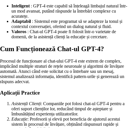
Inteligent
: GPT-4 este capabil să înțeleagă limbajul natural într-
un mod avansat, putând răspunde la întrebări complexe cu
acuratețe.
Adaptabil
: Sistemul este programat să se adapteze la tonul și
contextul conversației, oferind un dialog natural și fluid.
Valoros
: Chat-ul GPT-4 poate fi folosit într-o varietate de
domenii, de la asistență clienți la educație și cercetare.
Cum Funcționează Chat-ul GPT-4?
Procesul de funcționare al chat-ului GPT-4 este extrem de complex,
implicând multiple straturi de rețele neuronale și algoritmi de învățare
automată. Atunci când este solicitat cu o întrebare sau un mesaj,
sistemul analizează informația, identifică pattern-urile și generează un
răspuns adecvat.
Aplicații Practice
Asistență Clienți
: Companiile pot folosi chat-ul GPT-4 pentru a
oferi suport clienților lor, reducând timpul de așteptare și
îmbunătățind experiența utilizatorilor.
Educație
: Profesorii și elevii pot beneficia de ajutorul acestui
sistem în procesul de învățare, obținând răspunsuri rapide și