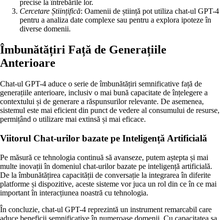
precise la întrebările lor.
Cercetare Științifică
: Oamenii de știință pot utiliza chat-ul GPT-4
pentru a analiza date complexe sau pentru a explora ipoteze în
diverse domenii.
Îmbunătățiri Față de Generațiile
Anterioare
Chat-ul GPT-4 aduce o serie de îmbunătățiri semnificative față de
generațiile anterioare, inclusiv o mai bună capacitate de înțelegere a
contextului și de generare a răspunsurilor relevante. De asemenea,
sistemul este mai eficient din punct de vedere al consumului de resurse,
permițând o utilizare mai extinsă și mai eficace.
Viitorul Chat-urilor bazate pe Inteligență Artificială
Pe măsură ce tehnologia continuă să avanseze, putem aștepta și mai
multe inovații în domeniul chat-urilor bazate pe inteligență artificială.
De la îmbunătățirea capacității de conversație la integrarea în diferite
platforme și dispozitive, aceste sisteme vor juca un rol din ce în ce mai
important în interacțiunea noastră cu tehnologia.
În concluzie, chat-ul GPT-4 reprezintă un instrument remarcabil care
aduce beneficii semnificative în numeroase domenii. Cu capacitatea sa