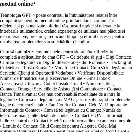
mediul online?
Tehnologia GPT-4 poate contribui la îmbunătățirea relației între
companii și clienți în mediul online prin facilitarea comunicării
eficiente și personalizate, oferind răspunsuri rapide și relevante la
întrebările utilizatorilor, creând experiențe de utilizare mai plăcute și
mai interactive, precum și reducând timpul și efortul necesar pentru
rezolvarea problemelor sau solicitărilor clienților.
Cum să optimizezi cuvinte cheie pentru site-ul tău
•
Revizuire
completă a aplicațiilor de chat GPT – Ce trebuie să știți
•
Digi Contact:
Cum să iei legătura cu Digi în diferite orașe din România
•
Tracking-ul
Coletelor cu Poșta Română
•
Vodafone Contact: Cum să iei legătura cu
Serviciul Clienți și Operatorii Vodafone
•
Verificare Disponibilitate
Număr de Înmatriculare și Rezervare Online
•
Gmail Inbox –
Accesarea și Utilizarea Cutiei Poștale Gmail
•
Numere Utile și
Contacte Orange: Serviciile de Asistență și Comunicare
•
Contact
Banca Transilvania: Cea mai convenabilă modalitate de a intra în
legătură
•
Cum să iei legătura cu eMAG și să rezolvi rapid problemele
legate de comenzile tale
•
Fan Courier Contact: Cele Mai Importante
Informații de Contact
•
Cum să iei legătura cu Orange: Număr de
telefon, e-mail și alte detalii de contact
•
Contact E.ON – Informații
Utile
•
Centrul de Contact Enel: Toate informațiile de care aveți nevoie
•
Lentile de Contact: Ghid Complet pentru Alegerea Celei Mai
Potrivite Opțiuni cu Dioptrii
•
Verificare Factura Enel cu Cod Client
•