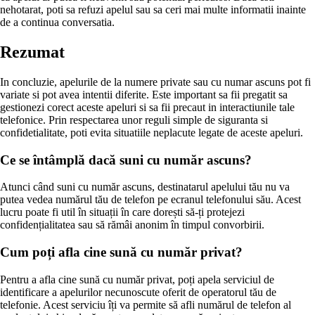
nehotarat, poti sa refuzi apelul sau sa ceri mai multe informatii inainte
de a continua conversatia.
Rezumat
In concluzie, apelurile de la numere private sau cu numar ascuns pot fi
variate si pot avea intentii diferite. Este important sa fii pregatit sa
gestionezi corect aceste apeluri si sa fii precaut in interactiunile tale
telefonice. Prin respectarea unor reguli simple de siguranta si
confidetialitate, poti evita situatiile neplacute legate de aceste apeluri.
Ce se întâmplă dacă suni cu număr ascuns?
Atunci când suni cu număr ascuns, destinatarul apelului tău nu va
putea vedea numărul tău de telefon pe ecranul telefonului său. Acest
lucru poate fi util în situații în care dorești să-ți protejezi
confidențialitatea sau să rămâi anonim în timpul convorbirii.
Cum poți afla cine sună cu număr privat?
Pentru a afla cine sună cu număr privat, poți apela serviciul de
identificare a apelurilor necunoscute oferit de operatorul tău de
telefonie. Acest serviciu îți va permite să afli numărul de telefon al