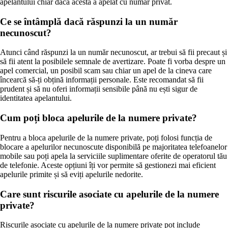
apelantului chiar dacă acesta a apelat cu număr privat.
Ce se întâmplă dacă răspunzi la un număr
necunoscut?
Atunci când răspunzi la un număr necunoscut, ar trebui să fii precaut și
să fii atent la posibilele semnale de avertizare. Poate fi vorba despre un
apel comercial, un posibil scam sau chiar un apel de la cineva care
încearcă să-ți obțină informații personale. Este recomandat să fii
prudent și să nu oferi informații sensibile până nu ești sigur de
identitatea apelantului.
Cum poți bloca apelurile de la numere private?
Pentru a bloca apelurile de la numere private, poți folosi funcția de
blocare a apelurilor necunoscute disponibilă pe majoritatea telefoanelor
mobile sau poți apela la serviciile suplimentare oferite de operatorul tău
de telefonie. Aceste opțiuni îți vor permite să gestionezi mai eficient
apelurile primite și să eviți apelurile nedorite.
Care sunt riscurile asociate cu apelurile de la numere
private?
Riscurile asociate cu apelurile de la numere private pot include