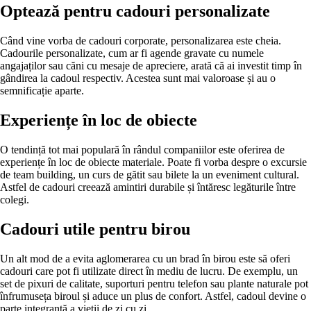
Optează pentru cadouri personalizate
Când vine vorba de cadouri corporate, personalizarea este cheia.
Cadourile personalizate, cum ar fi agende gravate cu numele
angajaților sau căni cu mesaje de apreciere, arată că ai investit timp în
gândirea la cadoul respectiv. Acestea sunt mai valoroase și au o
semnificație aparte.
Experiențe în loc de obiecte
O tendință tot mai populară în rândul companiilor este oferirea de
experiențe în loc de obiecte materiale. Poate fi vorba despre o excursie
de team building, un curs de gătit sau bilete la un eveniment cultural.
Astfel de cadouri creează amintiri durabile și întăresc legăturile între
colegi.
Cadouri utile pentru birou
Un alt mod de a evita aglomerarea cu un brad în birou este să oferi
cadouri care pot fi utilizate direct în mediu de lucru. De exemplu, un
set de pixuri de calitate, suporturi pentru telefon sau plante naturale pot
înfrumuseța biroul și aduce un plus de confort. Astfel, cadoul devine o
parte integrantă a vieții de zi cu zi.