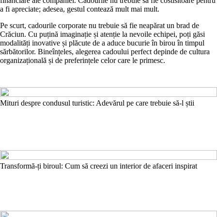
financiare ale companiei. Cadourile nu trebuie să fie costisitoare pentru
a fi apreciate; adesea, gestul contează mult mai mult.
Pe scurt, cadourile corporate nu trebuie să fie neapărat un brad de
Crăciun. Cu puțină imaginație și atenție la nevoile echipei, poți găsi
modalități inovative și plăcute de a aduce bucurie în birou în timpul
sărbătorilor. Bineînțeles, alegerea cadoului perfect depinde de cultura
organizațională și de preferințele celor care le primesc.
Mituri despre condusul turistic: Adevărul pe care trebuie să-l știi
Transformă-ți biroul: Cum să creezi un interior de afaceri inspirat