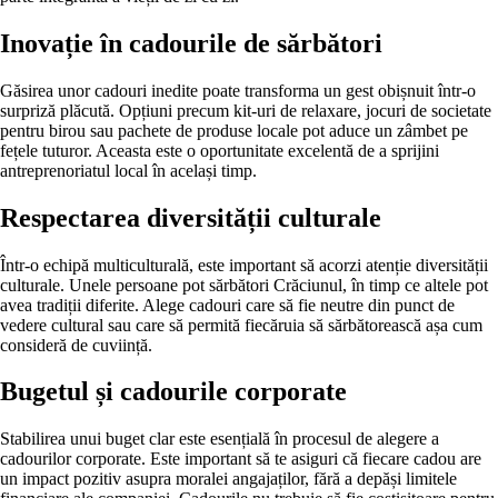
Inovație în cadourile de sărbători
Găsirea unor cadouri inedite poate transforma un gest obișnuit într-o
surpriză plăcută. Opțiuni precum kit-uri de relaxare, jocuri de societate
pentru birou sau pachete de produse locale pot aduce un zâmbet pe
fețele tuturor. Aceasta este o oportunitate excelentă de a sprijini
antreprenoriatul local în același timp.
Respectarea diversității culturale
Într-o echipă multiculturală, este important să acorzi atenție diversității
culturale. Unele persoane pot sărbători Crăciunul, în timp ce altele pot
avea tradiții diferite. Alege cadouri care să fie neutre din punct de
vedere cultural sau care să permită fiecăruia să sărbătorească așa cum
consideră de cuviință.
Bugetul și cadourile corporate
Stabilirea unui buget clar este esențială în procesul de alegere a
cadourilor corporate. Este important să te asiguri că fiecare cadou are
un impact pozitiv asupra moralei angajaților, fără a depăși limitele