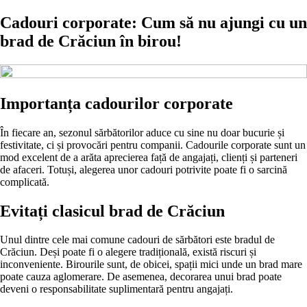
Cadouri corporate: Cum să nu ajungi cu un
brad de Crăciun în birou!
Importanța cadourilor corporate
În fiecare an, sezonul sărbătorilor aduce cu sine nu doar bucurie și
festivitate, ci și provocări pentru companii. Cadourile corporate sunt un
mod excelent de a arăta aprecierea față de angajați, clienți și parteneri
de afaceri. Totuși, alegerea unor cadouri potrivite poate fi o sarcină
complicată.
Evitați clasicul brad de Crăciun
Unul dintre cele mai comune cadouri de sărbători este bradul de
Crăciun. Deși poate fi o alegere tradițională, există riscuri și
inconveniente. Birourile sunt, de obicei, spații mici unde un brad mare
poate cauza aglomerare. De asemenea, decorarea unui brad poate
deveni o responsabilitate suplimentară pentru angajați.