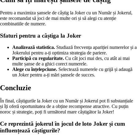
Pentru a maximiza șansele de câștig la Joker cu un Număr și Jokerul,
este recomandat să joci de mai multe ori și să alegi cu atenție
combinatiile de numere.
Sfaturi pentru a câștiga la Joker
Analizează statistica.
Studiază frecvența apariției numerelor și a
Jokerului pentru a-ți optimiza strategia de pariere.
Participă cu regularitate.
Cu cât joci mai des, cu atât ai mai
multe șanse de a ghici corect numerele.
Alege cu înțelepciune.
Selectează numerele cu grijă și adaugă
un Joker pentru a-ți mări șansele de succes.
Concluzie
În final, câștigurile la Joker cu un Număr și Jokerul pot fi substanțiale
și îți oferă oportunitatea de a obține recompense atractive. Cu puțin
noroc și strategie, poți fi următorul mare câștigător la Joker!
Ce reprezintă jokerul în jocul de loto Joker și cum
influențează câștigurile?