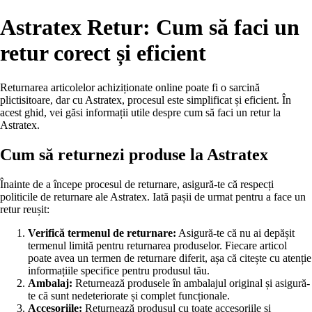
Astratex Retur: Cum să faci un
retur corect și eficient
Returnarea articolelor achiziționate online poate fi o sarcină
plictisitoare, dar cu Astratex, procesul este simplificat și eficient. În
acest ghid, vei găsi informații utile despre cum să faci un retur la
Astratex.
Cum să returnezi produse la Astratex
Înainte de a începe procesul de returnare, asigură-te că respecți
politicile de returnare ale Astratex. Iată pașii de urmat pentru a face un
retur reușit:
Verifică termenul de returnare:
Asigură-te că nu ai depășit
termenul limită pentru returnarea produselor. Fiecare articol
poate avea un termen de returnare diferit, așa că citește cu atenție
informațiile specifice pentru produsul tău.
Ambalaj:
Returnează produsele în ambalajul original și asigură-
te că sunt nedeteriorate și complet funcționale.
Accesoriile:
Returnează produsul cu toate accesoriile și