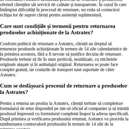
oferind clienților săi servicii de calitate și transparente. În cazul în care
întâmpini dificultăți în procesul de returnare, nu ezita să contactezi
echipa lor de suport clienți pentru asistență suplimentară.
Care sunt condițiile și termenii pentru returnarea
produselor achiziționate de la Astratex?
Conform politicii de returnare a Astratex, clienții au dreptul să
returneze produsele achiziționate în termen de 14 zile calendaristice de
la primirea acestora, fără a fi nevoie să justifice decizia de returnare.
Produsele trebuie să fie în stare perfectă, neutilizate, cu etichetele
originale atașate și în ambalajul original. Returnarea se poate face
complet gratuit, iar costurile de transport sunt suportate de către
Astratex.
Cum se desfășoară procesul de returnare a produselor
la Astratex?
Pentru a returna un produs la Astratex, clienții trebuie să completeze
formularul de retur disponibil pe site-ul oficial al companiei și să trimită
produsul împreună cu formularul completat înapoi la adresa specificată.
După primirea și verificarea produsului returnat, Astratex va proceda la
rambursarea contravalorii produsului în termen de 14 zile de la