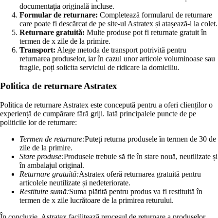
documentația originală incluse.
Formular de returnare:
Completează formularul de returnare
care poate fi descărcat de pe site-ul Astratex și atașează-l la colet.
Returnare gratuită:
Multe produse pot fi returnate gratuit în
termen de x zile de la primire.
Transport:
Alege metoda de transport potrivită pentru
returnarea produselor, iar în cazul unor articole voluminoase sau
fragile, poți solicita serviciul de ridicare la domiciliu.
Politica de returnare Astratex
Politica de returnare Astratex este concepută pentru a oferi clienților o
experiență de cumpărare fără griji. Iată principalele puncte de pe
politicile lor de returnare:
Termen de returnare:
Puteți returna produsele în termen de 30 de
zile de la primire.
Stare produse:
Produsele trebuie să fie în stare nouă, neutilizate și
în ambalajul original.
Returnare gratuită:
Astratex oferă returnarea gratuită pentru
articolele neutilizate și nedeteriorate.
Restituire sumă:
Suma plătită pentru produs va fi restituită în
termen de x zile lucrătoare de la primirea returului.
În concluzie, Astratex facilitează procesul de returnare a produselor,