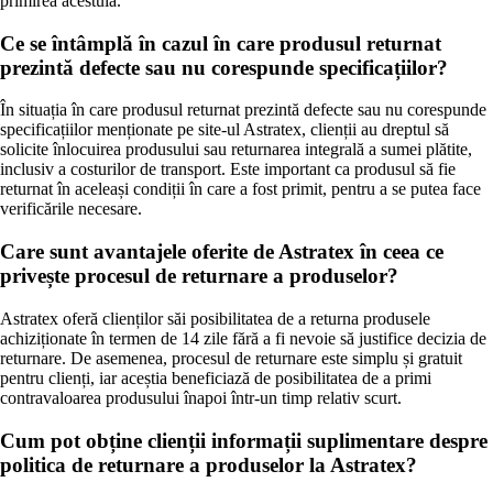
primirea acestuia.
Ce se întâmplă în cazul în care produsul returnat
prezintă defecte sau nu corespunde specificațiilor?
În situația în care produsul returnat prezintă defecte sau nu corespunde
specificațiilor menționate pe site-ul Astratex, clienții au dreptul să
solicite înlocuirea produsului sau returnarea integrală a sumei plătite,
inclusiv a costurilor de transport. Este important ca produsul să fie
returnat în aceleași condiții în care a fost primit, pentru a se putea face
verificările necesare.
Care sunt avantajele oferite de Astratex în ceea ce
privește procesul de returnare a produselor?
Astratex oferă clienților săi posibilitatea de a returna produsele
achiziționate în termen de 14 zile fără a fi nevoie să justifice decizia de
returnare. De asemenea, procesul de returnare este simplu și gratuit
pentru clienți, iar aceștia beneficiază de posibilitatea de a primi
contravaloarea produsului înapoi într-un timp relativ scurt.
Cum pot obține clienții informații suplimentare despre
politica de returnare a produselor la Astratex?