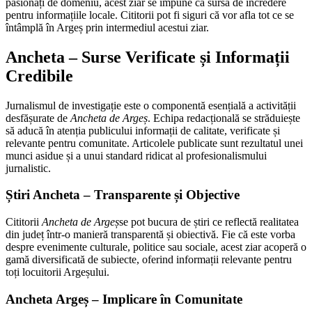
pasionați de domeniu, acest ziar se impune ca sursă de încredere
pentru informațiile locale. Cititorii pot fi siguri că vor afla tot ce se
întâmplă în Argeș prin intermediul acestui ziar.
Ancheta – Surse Verificate și Informații
Credibile
Jurnalismul de investigație este o componentă esențială a activității
desfășurate de
Ancheta de Argeș
. Echipa redacțională se străduiește
să aducă în atenția publicului informații de calitate, verificate și
relevante pentru comunitate. Articolele publicate sunt rezultatul unei
munci asidue și a unui standard ridicat al profesionalismului
jurnalistic.
Știri Ancheta – Transparente și Objective
Cititorii
Ancheta de Argeș
se pot bucura de știri ce reflectă realitatea
din județ într-o manieră transparentă și obiectivă. Fie că este vorba
despre evenimente culturale, politice sau sociale, acest ziar acoperă o
gamă diversificată de subiecte, oferind informații relevante pentru
toți locuitorii Argeșului.
Ancheta Argeș – Implicare în Comunitate