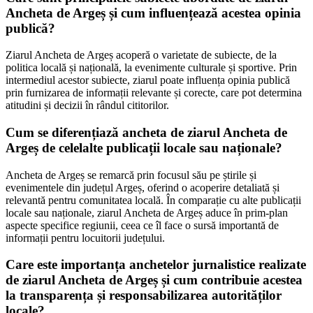
Ancheta de Argeș și cum influențează acestea opinia
publică?
Ziarul Ancheta de Argeș acoperă o varietate de subiecte, de la
politica locală și națională, la evenimente culturale și sportive. Prin
intermediul acestor subiecte, ziarul poate influența opinia publică
prin furnizarea de informații relevante și corecte, care pot determina
atitudini și decizii în rândul cititorilor.
Cum se diferențiază ancheta de ziarul Ancheta de
Argeș de celelalte publicații locale sau naționale?
Ancheta de Argeș se remarcă prin focusul său pe știrile și
evenimentele din județul Argeș, oferind o acoperire detaliată și
relevantă pentru comunitatea locală. În comparație cu alte publicații
locale sau naționale, ziarul Ancheta de Argeș aduce în prim-plan
aspecte specifice regiunii, ceea ce îl face o sursă importantă de
informații pentru locuitorii județului.
Care este importanța anchetelor jurnalistice realizate
de ziarul Ancheta de Argeș și cum contribuie acestea
la transparența și responsabilizarea autorităților
locale?