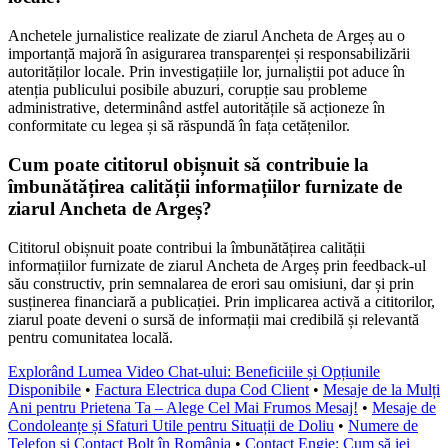
Anchetele jurnalistice realizate de ziarul Ancheta de Argeș au o
importanță majoră în asigurarea transparenței și responsabilizării
autorităților locale. Prin investigațiile lor, jurnaliștii pot aduce în
atenția publicului posibile abuzuri, corupție sau probleme
administrative, determinând astfel autoritățile să acționeze în
conformitate cu legea și să răspundă în fața cetățenilor.
Cum poate cititorul obișnuit să contribuie la
îmbunătățirea calității informațiilor furnizate de
ziarul Ancheta de Argeș?
Cititorul obișnuit poate contribui la îmbunătățirea calității
informațiilor furnizate de ziarul Ancheta de Argeș prin feedback-ul
său constructiv, prin semnalarea de erori sau omisiuni, dar și prin
susținerea financiară a publicației. Prin implicarea activă a cititorilor,
ziarul poate deveni o sursă de informații mai credibilă și relevantă
pentru comunitatea locală.
Explorând Lumea Video Chat-ului: Beneficiile și Opțiunile
Disponibile
•
Factura Electrica dupa Cod Client
•
Mesaje de la Mulți
Ani pentru Prietena Ta – Alege Cel Mai Frumos Mesaj!
•
Mesaje de
Condoleanțe și Sfaturi Utile pentru Situații de Doliu
•
Numere de
Telefon și Contact Bolt în România
•
Contact Engie: Cum să iei