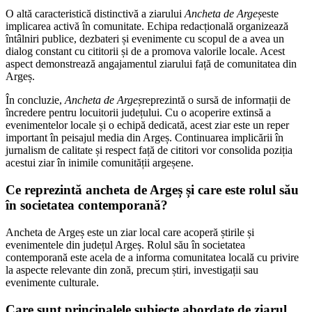
O altă caracteristică distinctivă a ziarului
Ancheta de Argeș
este
implicarea activă în comunitate. Echipa redacțională organizează
întâlniri publice, dezbateri și evenimente cu scopul de a avea un
dialog constant cu cititorii și de a promova valorile locale. Acest
aspect demonstrează angajamentul ziarului față de comunitatea din
Argeș.
În concluzie,
Ancheta de Argeș
reprezintă o sursă de informații de
încredere pentru locuitorii județului. Cu o acoperire extinsă a
evenimentelor locale și o echipă dedicată, acest ziar este un reper
important în peisajul media din Argeș. Continuarea implicării în
jurnalism de calitate și respect față de cititori vor consolida poziția
acestui ziar în inimile comunității argeșene.
Ce reprezintă ancheta de Argeș și care este rolul său
în societatea contemporană?
Ancheta de Argeș este un ziar local care acoperă știrile și
evenimentele din județul Argeș. Rolul său în societatea
contemporană este acela de a informa comunitatea locală cu privire
la aspecte relevante din zonă, precum știri, investigații sau
evenimente culturale.
Care sunt principalele subiecte abordate de ziarul