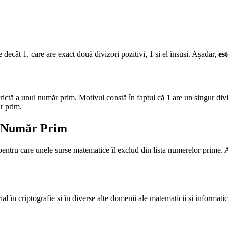
ecât 1, care are exact două divizori pozitivi, 1 și el însuși. Așadar,
es
trictă a unui număr prim. Motivul constă în faptul că 1 are un singur div
ăr prim.
n Număr Prim
entru care unele surse matematice îl exclud din lista numerelor prime. A
 în criptografie și în diverse alte domenii ale matematicii și informatici