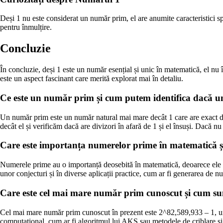
Deși 1 nu este considerat un număr prim, el are anumite caracteristici s
pentru înmulțire.
Concluzie
În concluzie, deși 1 este un număr esențial și unic în matematică, el nu î
este un aspect fascinant care merită explorat mai în detaliu.
Ce este un număr prim și cum putem identifica dacă 
Un număr prim este un număr natural mai mare decât 1 care are exact dou
decât el și verificăm dacă are divizori în afară de 1 și el însuși. Dacă n
Care este importanța numerelor prime în matematică și
Numerele prime au o importanță deosebită în matematică, deoarece ele st
unor conjecturi și în diverse aplicații practice, cum ar fi generarea de 
Care este cel mai mare număr prim cunoscut și cum su
Cel mai mare număr prim cunoscut în prezent este 2^82,589,933 – 1, un
computațional, cum ar fi algoritmul lui AKS sau metodele de criblare și