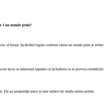
te 1 un număr prim?
izor, el însuși, încălcând regula conform căreia un număr prim ar trebui
cest lucru se datorează faptului că includerea sa ar provoca modificări
i. Ele au proprietăți unice și sunt subiect de studiu intens pentru