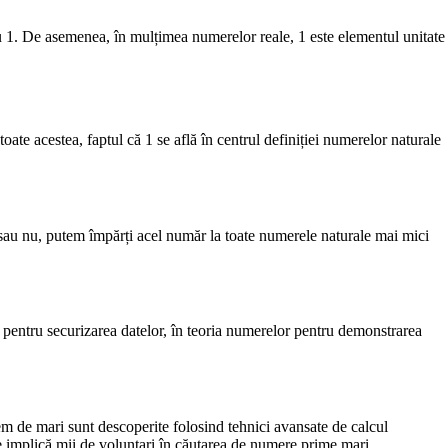
cu 1. De asemenea, în mulțimea numerelor reale, 1 este elementul unitate
oate acestea, faptul că 1 se află în centrul definiției numerelor naturale
 sau nu, putem împărți acel număr la toate numerele naturale mai mici
 pentru securizarea datelor, în teoria numerelor pentru demonstrarea
 de mari sunt descoperite folosind tehnici avansate de calcul
e implică mii de voluntari în căutarea de numere prime mari.