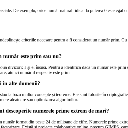
peciale. De exemplu, orice număr natural ridicat la puterea 0 este egal 
ndeplinește criteriile necesare pentru a fi considerat un număr prim. Cu t
un număr este prim sau nu?
ă divizori: 1 și el însuși. Pentru a identifica dacă un număr este prim
u are, atunci numărul respectiv este prim.
 în alte domenii?
au la baza multor concepte și teoreme. Ele sunt folosite în criptografie
numere aleatoare sau optimizarea algoritmilor.
nt descoperite numerele prime extrem de mari?
 număr format din peste 24 de milioane de cifre. Numerele prime extrem
 factorizare. Există și proiecte colaborative online, precum GIMPS, car