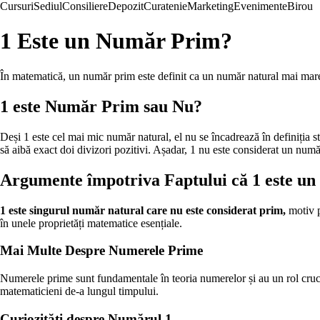
Cursuri
Sediul
Consiliere
Depozit
Curatenie
Marketing
Evenimente
Birou
1 Este un Număr Prim?
În matematică, un număr prim este definit ca un număr natural mai mare d
1 este Număr Prim sau Nu?
Deși 1 este cel mai mic număr natural, el nu se încadrează în definiția s
să aibă exact doi divizori pozitivi. Așadar, 1 nu este considerat un num
Argumente împotriva Faptului că 1 este u
1 este singurul număr natural care nu este considerat prim,
motiv p
în unele proprietăți matematice esențiale.
Mai Multe Despre Numerele Prime
Numerele prime sunt fundamentale în teoria numerelor și au un rol crucial
matematicieni de-a lungul timpului.
Curiozități despre Numărul 1